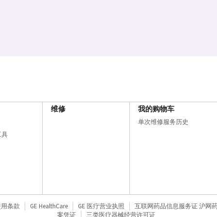
维修
我的购物车
单次维修服务历史
工具
使用条款
GE HealthCare
GE 医疗营业执照
互联网药品信息服务证 沪网药信备
案凭证
三类医疗器械经营许可证