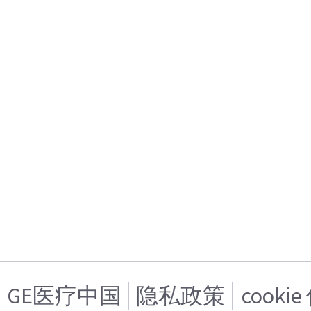
GE医疗中国
隐私政策
cooki