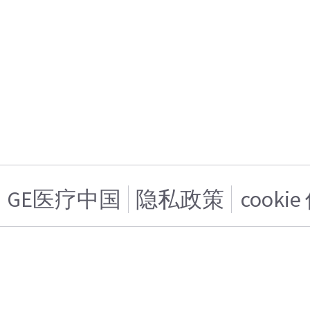
GE医疗中国
隐私政策
cooki