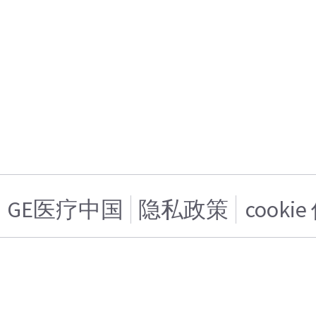
GE医疗中国
隐私政策
cooki