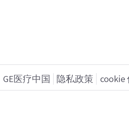
GE医疗中国
隐私政策
cooki