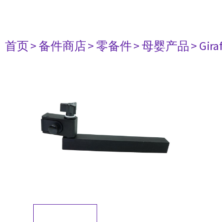
首页
> 备件商店
> 零备件
> 母婴产品
> Gir