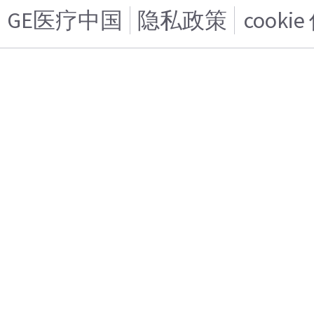
GE医疗中国
隐私政策
cooki