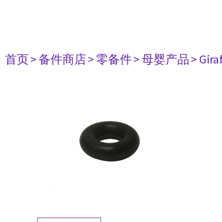
首页
> 备件商店
> 零备件
> 母婴产品
> Gir