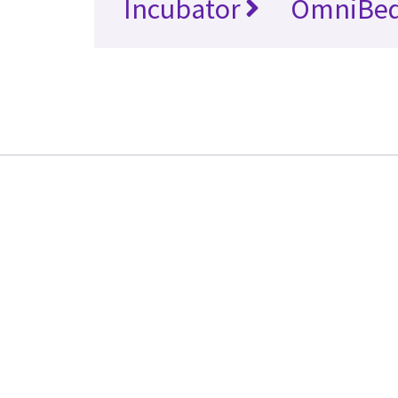
Incubator
OmniBe