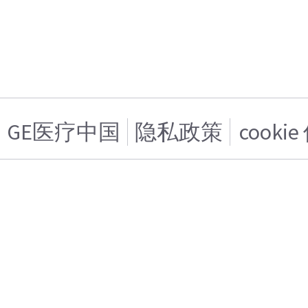
GE医疗中国
隐私政策
cooki