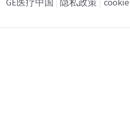
GE医疗中国
隐私政策
cooki