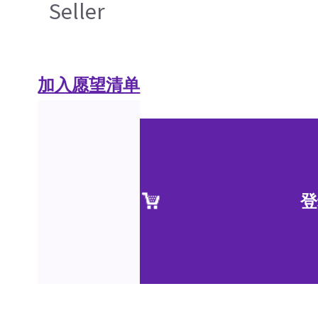
Seller
加入愿望清单
登