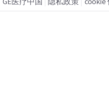
GE医疗中国
隐私政策
cooki