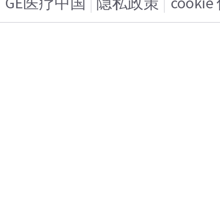
GE医疗中国
隐私政策
cooki