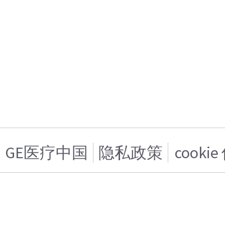
GE医疗中国
隐私政策
cooki