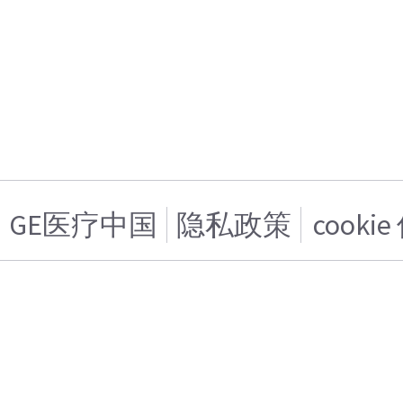
GE医疗中国
隐私政策
cooki