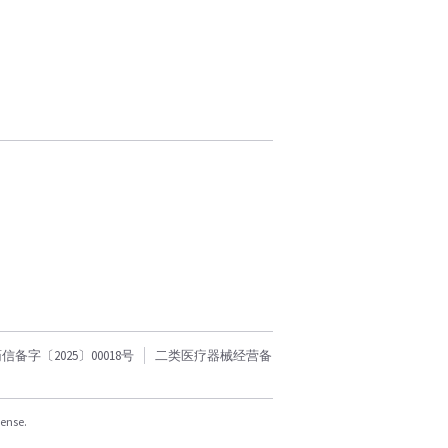
字〔2025〕00018号
二类医疗器械经营备
cense.