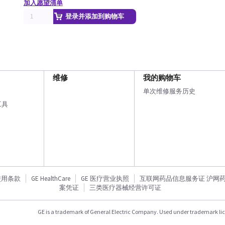
加入愿望清单
登录并添加到购物车
维修
我的购物车
单次维修服务历史
工具
使用条款
GE HealthCare
GE 医疗营业执照
互联网药品信息服务证 沪网药信备
案凭证
三类医疗器械经营许可证
GE is a trademark of General Electric Company. Used under trademark li