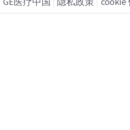
GE医疗中国
隐私政策
cooki