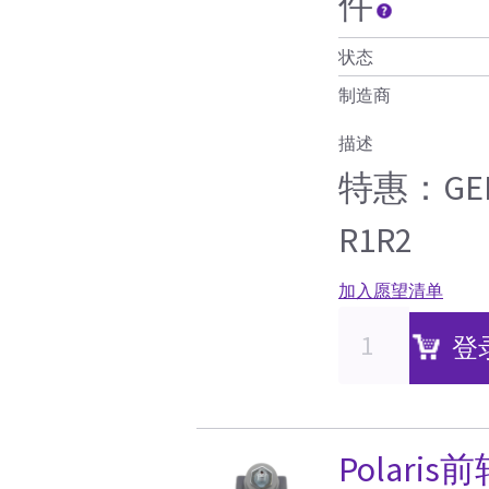
件
状态
制造商
描述
特惠：GEL 
R1R2
加入愿望清单
登
Polaris