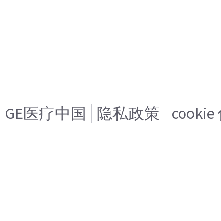
GE医疗中国
隐私政策
cooki