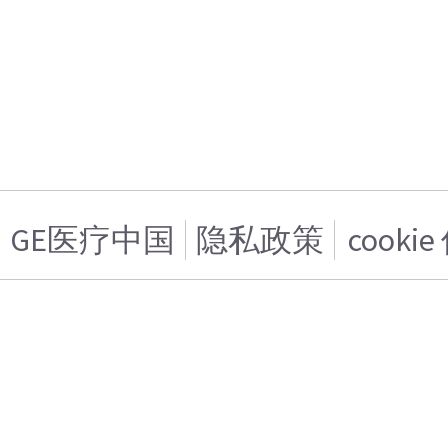
GE医疗中国
隐私政策
cooki