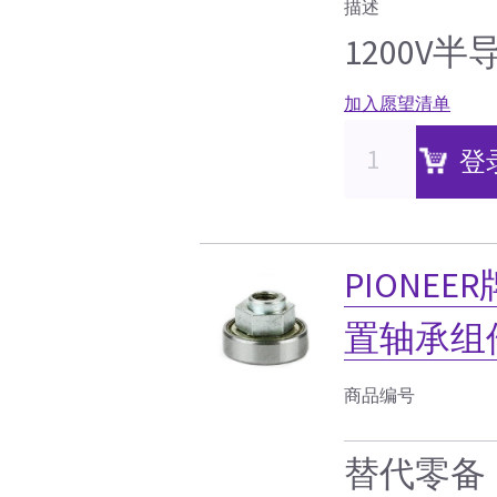
描述
1200V
加入愿望清单
登
PIONE
置轴承组
商品编号
替代零备