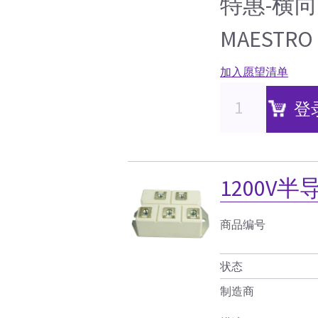
特惠-横
MAESTRO
加入愿望清单
登
1200V
商品编号
状态
制造商