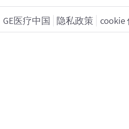
GE医疗中国
隐私政策
cooki