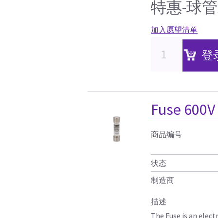
特惠-球
加入愿望清单
登
Fuse 600V
商品编号
状态
制造商
描述
The Fuse is an electr