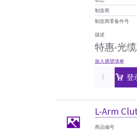
制造商
制造商零备件号
描述
特惠-光缆
加入愿望清单
登
L-Arm Clu
商品编号