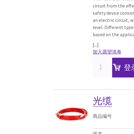
circuit from the eff
safety device consis
an electric circuit, 
level. Different type
based on the applic
[...]
加入愿望清单
登
光缆
商品编号
状态