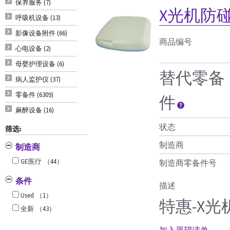
保养服务 (7)
X光机防
呼吸机设备 (13)
影像设备附件 (66)
商品编号
心电设备 (2)
母婴护理设备 (6)
替代零备
病人监护仪 (37)
零备件 (6309)
件
麻醉设备 (16)
状态
筛选:
制造商
制造商
GE医疗
（44）
制造商零备件号
条件
描述
Used
（1）
特惠-X
全新
（43）
加入愿望清单