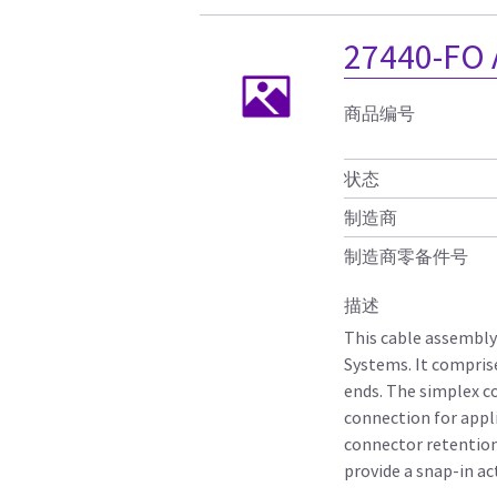
27440-FO
商品编号
状态
制造商
制造商零备件号
描述
This cable assembly
Systems. It comprise
ends. The simplex c
connection for appl
connector retentio
provide a snap-in a