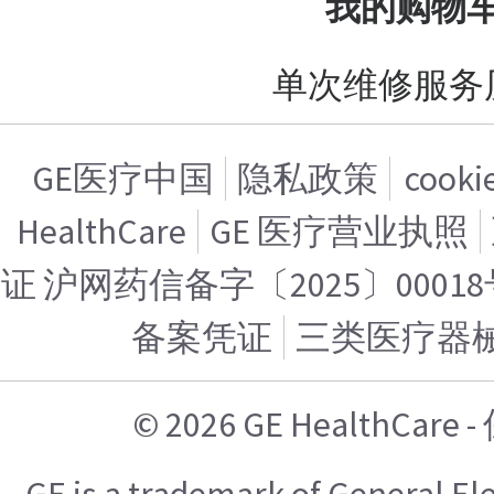
我的购物
单次维修服务
GE医疗中国
隐私政策
cook
HealthCare
GE 医疗营业执照
证 沪网药信备字〔2025〕00018
备案凭证
三类医疗器
© 2026 GE HealthCa
GE is a trademark of General E