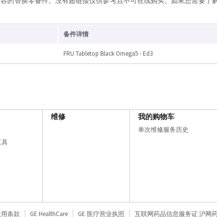
兼容的替换零备件。没有超链接仅供参考且不可在线购买。如果您需要了
备件详情
FRU Tabletop Black Omega5 - Ed3
维修
我的购物车
单次维修服务历史
工具
使用条款
GE HealthCare
GE 医疗营业执照
互联网药品信息服务证 沪网药信备