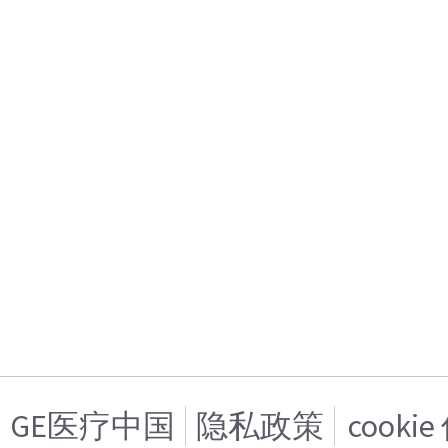
GE医疗中国
隐私政策
cooki