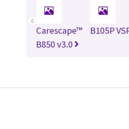
‹
Carescape™
B105P VS
B850 v3.0