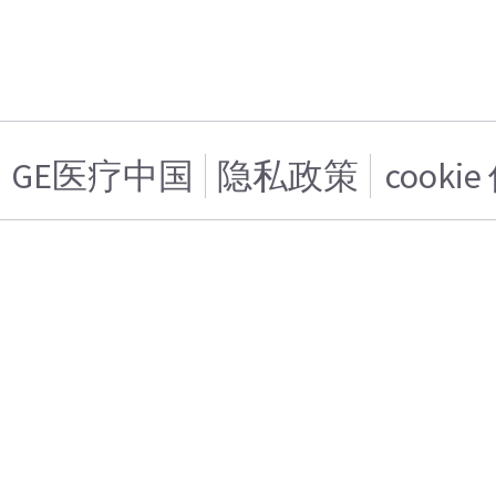
GE医疗中国
隐私政策
cooki