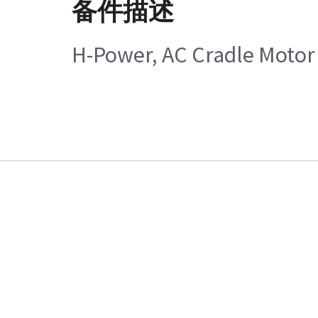
备件描述
H-Power, AC Cradle Motor