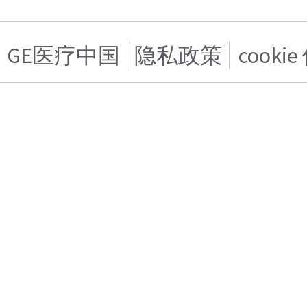
GE医疗中国
隐私政策
cooki