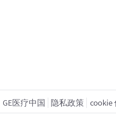
GE医疗中国
隐私政策
cooki