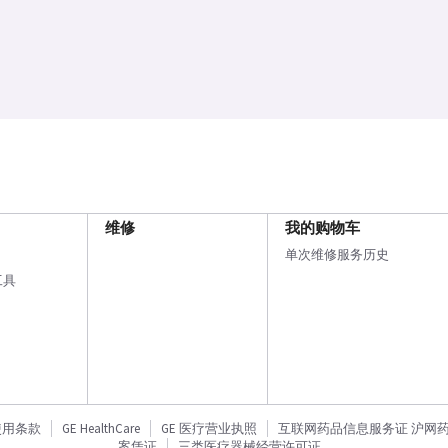
维修
我的购物车
单次维修服务历史
工具
使用条款
GE HealthCare
GE 医疗营业执照
互联网药品信息服务证 沪网药信备
案凭证
三类医疗器械经营许可证