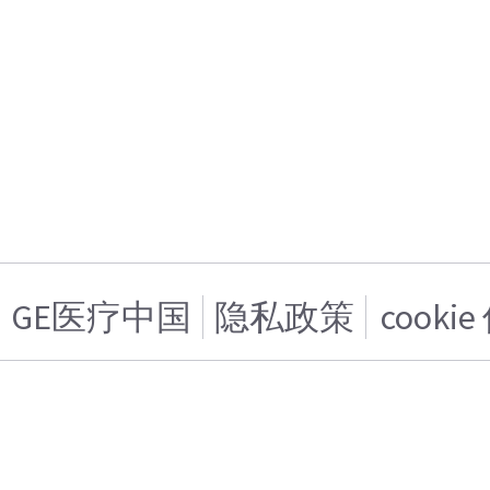
GE医疗中国
隐私政策
cooki