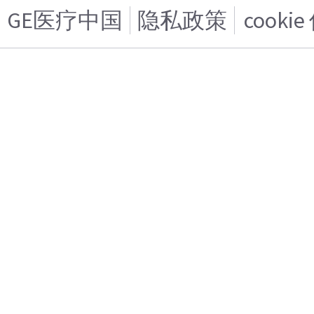
GE医疗中国
隐私政策
cooki