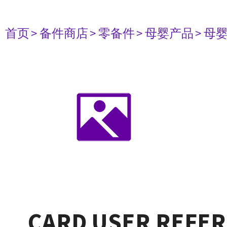
首页
> 备件商店
> 零备件
> 母婴产品
> 母
CARD USER REFER