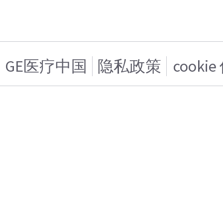
GE医疗中国
隐私政策
cooki