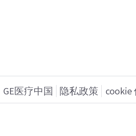
GE医疗中国
隐私政策
cooki