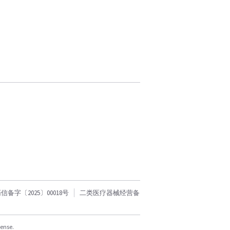
字〔2025〕00018号
二类医疗器械经营备
cense.