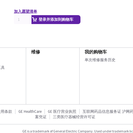
加入愿望清单
登录并添加到购物车
维修
我的购物车
单次维修服务历史
工具
使用条款
GE HealthCare
GE 医疗营业执照
互联网药品信息服务证 沪网药信备
案凭证
三类医疗器械经营许可证
GE is a trademark of General Electric Company. Used under trademark li