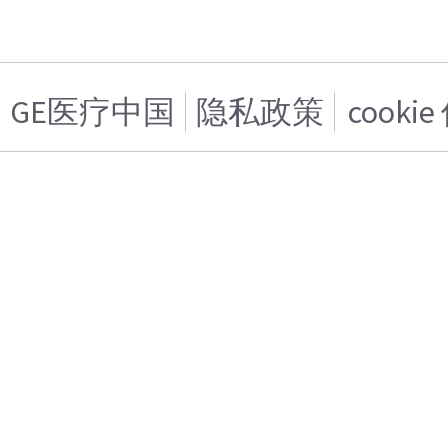
GE医疗中国
隐私政策
cooki