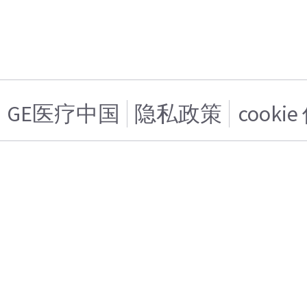
GE医疗中国
隐私政策
cooki