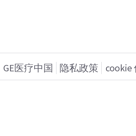
GE医疗中国
隐私政策
cooki