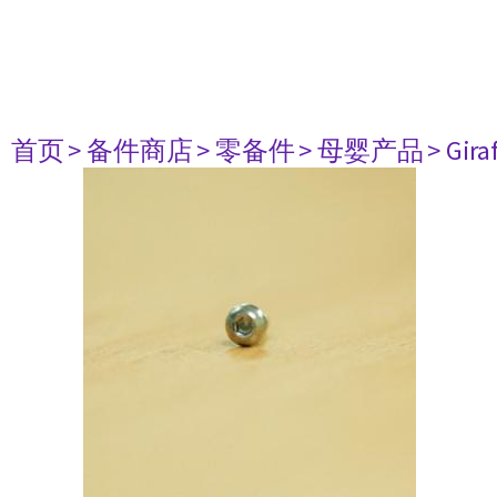
首页
> 备件商店
> 零备件
> 母婴产品
> Gir