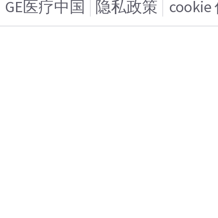
GE医疗中国
隐私政策
cooki