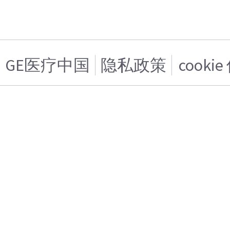
GE医疗中国
隐私政策
cooki