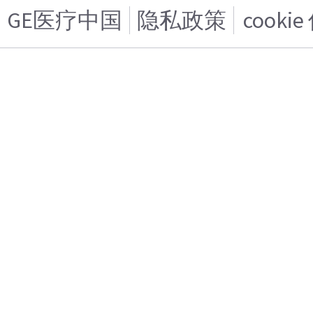
GE医疗中国
隐私政策
cooki