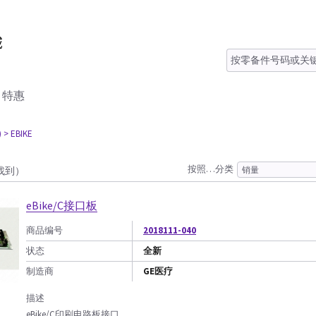
特惠
)
> EBIKE
按照…分类
找到）
eBike/C接口板
商品编号
2018111-040
状态
全新
制造商
GE医疗
描述
eBike/C印刷电路板接口