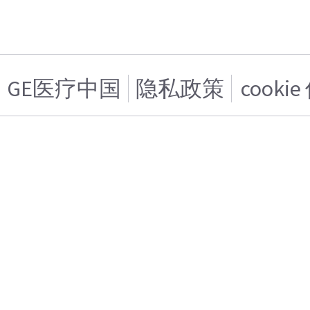
GE医疗中国
隐私政策
cooki