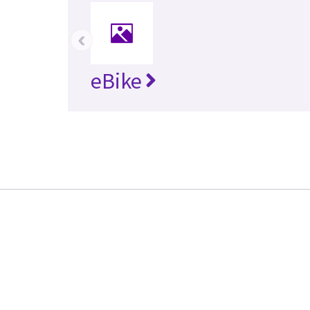
‹
eBike