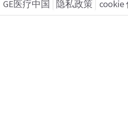
GE医疗中国
隐私政策
cooki