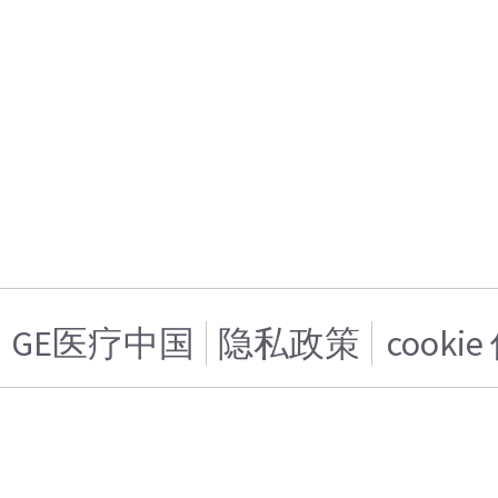
GE医疗中国
隐私政策
cooki