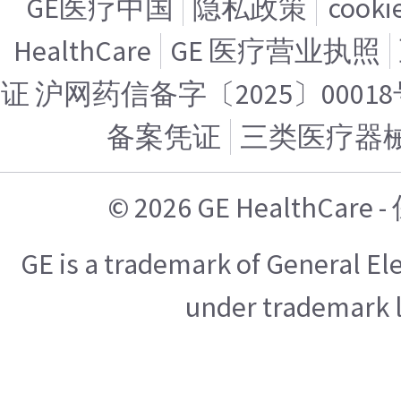
GE医疗中国
隐私政策
cook
HealthCare
GE 医疗营业执照
证 沪网药信备字〔2025〕00018
备案凭证
三类医疗器
© 2026 GE HealthCa
GE is a trademark of General E
under trademark l