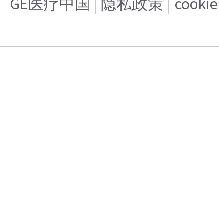
GE医疗中国
隐私政策
cooki