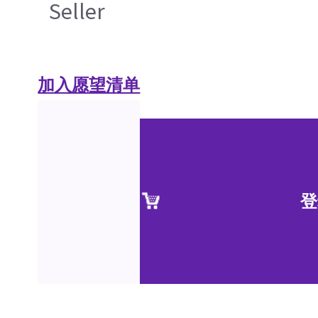
Seller
加入愿望清单
登