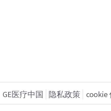
GE医疗中国
隐私政策
cooki