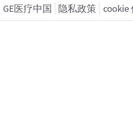
GE医疗中国
隐私政策
cooki