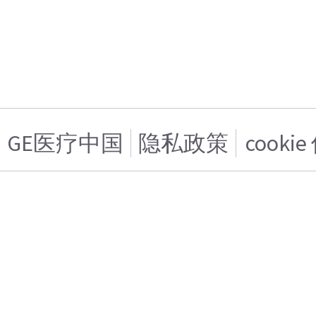
GE医疗中国
隐私政策
cooki