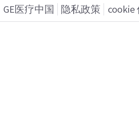
GE医疗中国
隐私政策
cooki