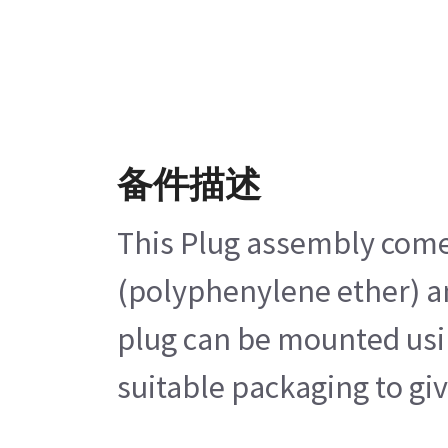
备件描述
This Plug assembly comes
(polyphenylene ether) and
plug can be mounted using
suitable packaging to gi