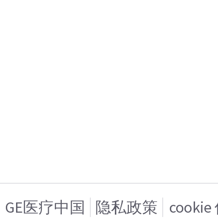
GE医疗中国
隐私政策
cooki