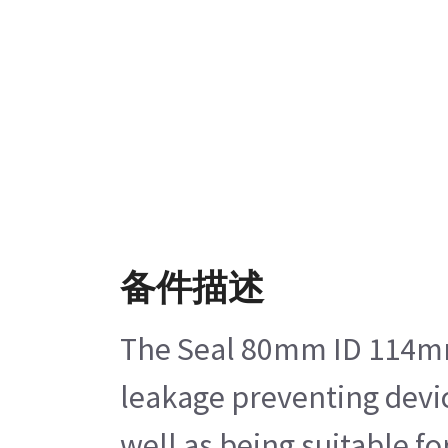
备件描述
The Seal 80mm ID 114mm O
leakage preventing devic
well as being suitable f