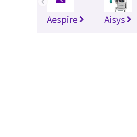
‹
Aespire
Aisys