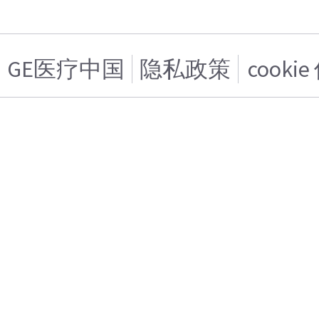
GE医疗中国
隐私政策
cooki