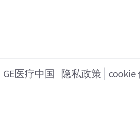
GE医疗中国
隐私政策
cooki